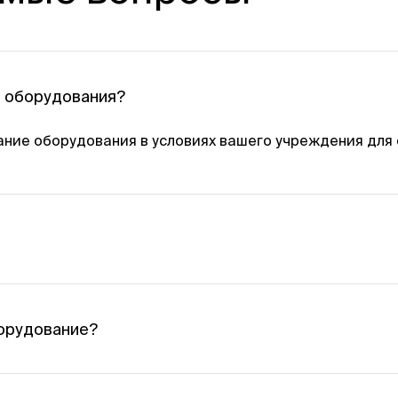
о оборудования?
ние оборудования в условиях вашего учреждения для 
intelmed.ru
.
еру ИнтелМед, согласуйте условия и сроки апробации.
борудование?
дого пользователя срок согласовывается индивидуаль