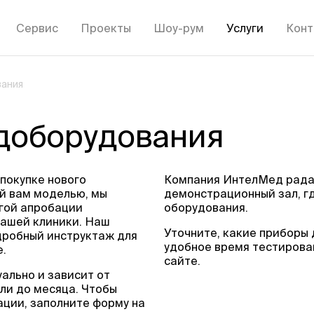
Сервис
Проекты
Шоу-рум
Услуги
Конт
ания
доборудования
покупке нового
Компания ИнтелМед рада 
й вам моделью, мы
демонстрационный зал, г
угой апробации
оборудования.
вашей клиники. Наш
Уточните, какие приборы 
дробный инструктаж для
удобное время тестирован
.
сайте.
ально и зависит от
ели до месяца. Чтобы
ации, заполните форму на