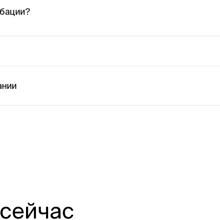
обации?
вращается, либо оформляется покупка — условия фик
ании
 сейчас