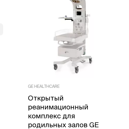
GE HEALTHCARE
Открытый
реанимационный
комплекс для
родильных залов GE