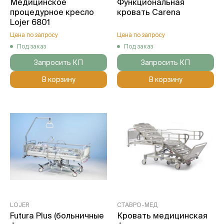
Медицинское
Функциональная
процедурное кресло
кровать Carena
Lojer 6801
Цена по запросу
Цена по запросу
Под заказ
Под заказ
Запросить КП
Запросить КП
В корзину
В корзину
LOJER
СТАВРО-МЕД
Futura Plus (больничные
Кровать медицинская