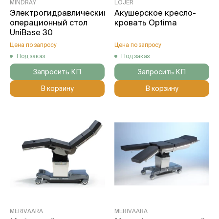
MINDRAY
LOJER
Электрогидравлический
Акушерское кресло-
операционный стол
кровать Optima
UniBase 30
Цена по запросу
Цена по запросу
Под заказ
Под заказ
Запросить КП
Запросить КП
В корзину
В корзину
MERIVAARA
MERIVAARA