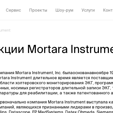
Сервис
Проекты
Шоу-рум
Услуги
Конт
rument
кции Mortara Instrum
мпания Mortara Instrument, Inc. былаоснованавноябре 1
rtara Instrument длительное время является поставщ
области холтеровского мониторирования ЭКГ, програм
нных, носимых регистраторов длительной записи ЭКГ,
паратуры для реабилитации, а также патентованного 
рвоначально компания Mortara Instrument выступала к
мпаний, являющихся признанными лидерами в производ
ilips, Datascope, EP MedSystems, Datex Ohmeda, Siemens