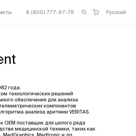
акты
8 (800) 777-97-79
Русский
ent
982 года.
иком технологических решений
много обеспечения для анализа
 телеметрических компонентов
алгоритма анализа аритмии VERITAS.
ак OEM поставщик для целого ряда
стве медицинской техники, таких как
, MedGraphics, Medtronic и др.