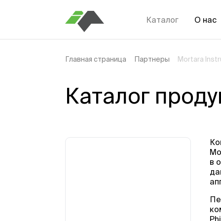
Каталог
О нас
Главная страница
Партнеры
Mortara Inst
Каталог проду
Ко
Mo
в 
да
ап
Пе
ко
Ph