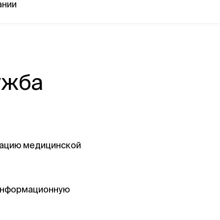
ании
ужба
атацию медицинской
 информационную