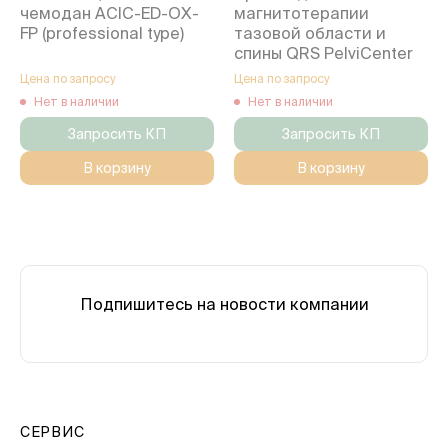
чемодан ACIC-ED-OX-
магнитотерапии
FP (professional type)
тазовой области и
спины QRS PelviCenter
Цена по запросу
Цена по запросу
Нет в наличии
Нет в наличии
Запросить КП
Запросить КП
В корзину
В корзину
Подпишитесь на новости компании
СЕРВИС