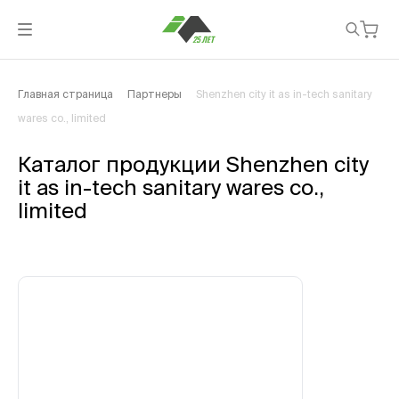
Главная страница
Партнеры
Shenzhen city it as in-tech sanitary
wares co., limited
Каталог продукции Shenzhen city
it as in-tech sanitary wares co.,
limited