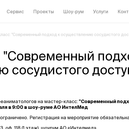
Сервис
Проекты
Шоу-рум
Услуги
Конт
ласс: "Современный подход к осуществлению сосудистого дос
 "Современный подх
 сосудистого досту
еаниматологов на мастер-класс:
"Современный подх
аля в 9:00 в шоу-руме АО ИнтелМед
 ограничено. Регистрация на мероприятие обязательн
3, оф. 118 (1 этаж), шоурум АО «Интелмед»