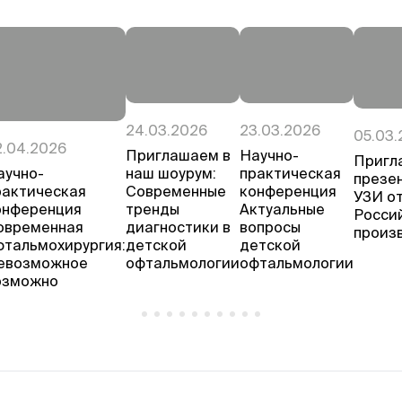
24.03.2026
23.03.2026
05.03.
2.04.2026
Приглашаем в
Научно-
Пригл
аучно-
наш шоурум:
практическая
презе
рактическая
Современные
конференция
УЗИ о
онференция
тренды
Актуальные
Росси
овременная
диагностики в
вопросы
произ
фтальмохирургия:
детской
детской
евозможное
офтальмологии
офтальмологии
озможно