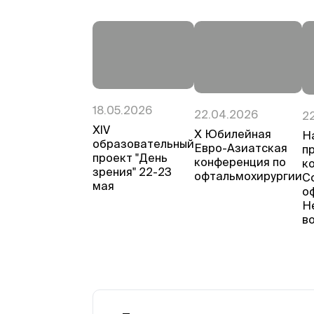
18.05.2026
22.04.2026
2
ХIV
Х Юбилейная
Н
образовательный
Евро-Азиатская
п
проект "День
конференция по
к
зрения" 22-23
офтальмохирургии
С
мая
о
Н
в