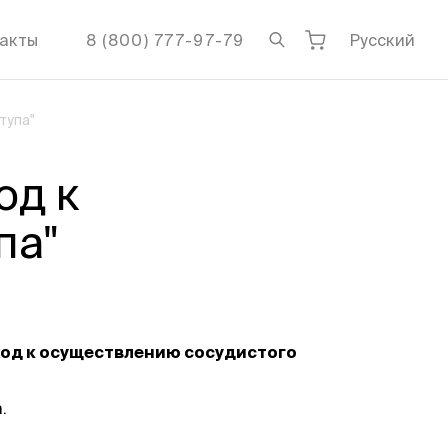
акты
8 (800) 777-97-79
Русский
тупа"
од к
па"
од к осуществлению сосудистого
а.