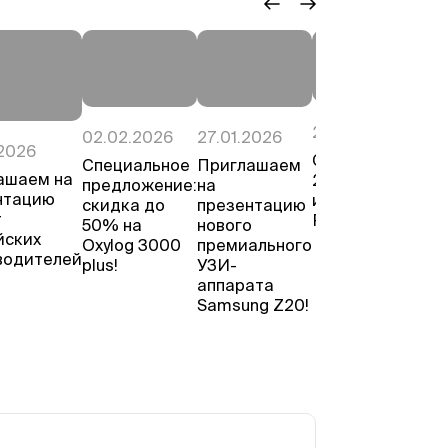
01.
29.12.2025
02.02.2026
27.01.2026
Пр
2026
С Новым
Специальное
Приглашаем
Ми
ашаем на
2026 годом
предложение:
на
Ро
нтацию
и
скидка до
презентацию
614
т
Рождеством!
50% на
нового
ок
йских
Oxylog 3000
премиального
202
водителей
plus!
УЗИ-
аппарата
Samsung Z20!