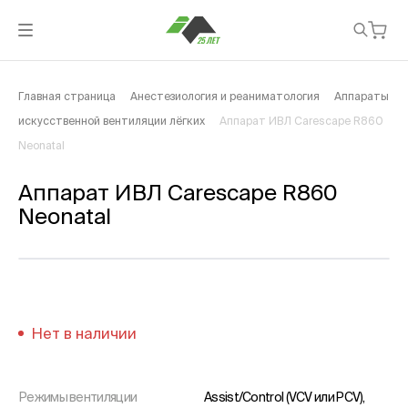
Главная страница
Анестезиология и реаниматология
Аппараты
искусственной вентиляции лёгких
Аппарат ИВЛ Carescape R860
Neonatal
Аппарат ИВЛ Carescape R860
Neonatal
Нет в наличии
Режимы вентиляции
Assist/Control (VCV или PCV),