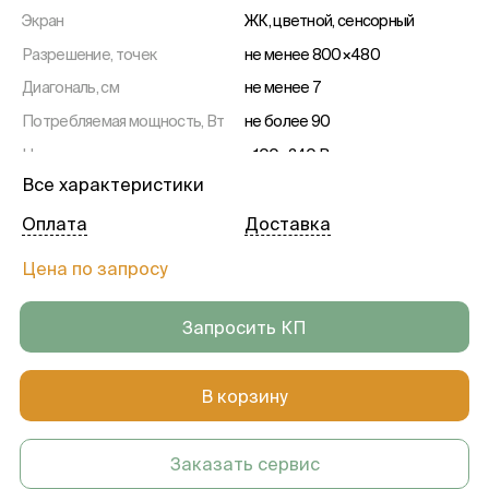
Экран
ЖК, цветной, сенсорный
Разрешение, точек
не менее 800×480
Диагональ, см
не менее 7
Потребляемая мощность, Вт
не более 90
Напряжение сети
~100–240 В
Все характеристики
Частота, Гц
50–60
Регулировка длительности
в диапазоне не менее 00:01-
Оплата
Доставка
магнитотерапии, минут
99:59
Цена по запросу
Шаг регулировки, сек
не более 1
Вес аппарата, кг
не более 3
Запросить КП
В корзину
Заказать сервис