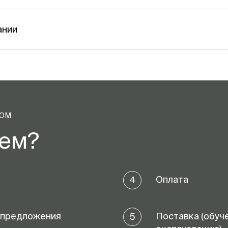
ании
ТОМ
аем?
Оплата
4
 предложения
Поставка (обуч
5