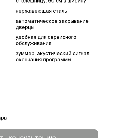
столешницу, 60 см в ширину
нержавеющая сталь
автоматическое закрывание
дверцы
удобная для сервисного
обслуживания
зуммер, акустический сигнал
окончания программы
есть
ы в
есть
я
есть
ары
есть
а
есть
ть консультацию