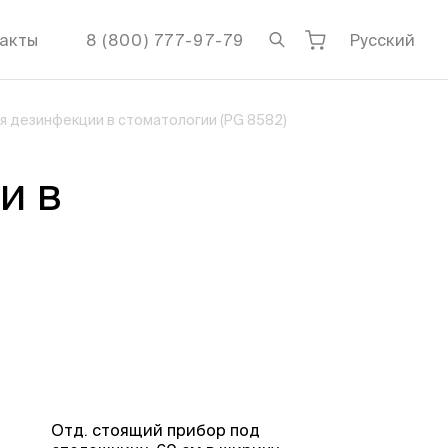
акты
8 (800) 777-97-79
Русский
я дезинфекции в стоматологии (PG 8582)
и в
Отд. стоящий прибор под