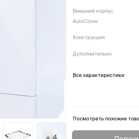
Внешний корпус
AutoClose
Конструкция
Дополнительно
Контроль значения А0
Все характеристики
Возобновление программ
случае отключения
электроэнергии
Отображение оставшегос
времени
Посмотреть похожие тов
Индикатор выполнения
программы
Выбор языка сообщений н
+ 4
Получи