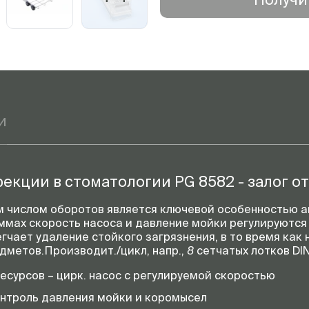
дисплее
и
екции в стоматологии PG 8582 - залог от
м числом оборотов является ключевой особенностью 
раммах скорость насоса и давление мойки регулируютс
гчает удаление стойкого загрязнения, в то время как
дметов.Производит./цикл, напр.,
8
сетчатых лотков DI
сурсов – цирк. насос с регулируемой скоростью
онтроль давления мойки и коромысел