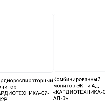
Комбинированный
ардиореспираторный
монитор ЭКГ и АД
онитор
«КАРДИОТЕХНИКА-0
АРДИОТЕХНИКА-07-
АД-3»
12Р