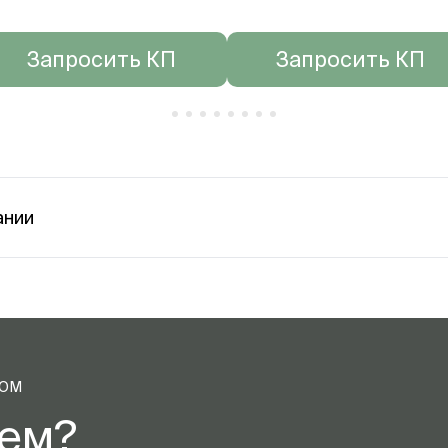
Запросить КП
Запросить КП
ании
ТОМ
аем?