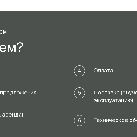
ТОМ
аем?
Оплата
4
 предложения
Поставка (обуч
5
эксплуатацию)
, аренда)
Техническое об
6