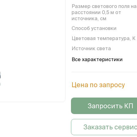
Размер светового поля на
расстоянии 0,5 м от
источника, см
Способ установки
Цветовая температура, К
Источник света
Срок службы источников
Все характеристики
света не менее, час
Цена по запросу
Запросить КП
Заказать серви