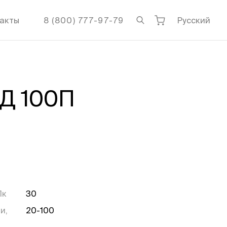
акты
8 (800) 777-97-79
Русский
Д 100П
Лк
30
и,
20-100