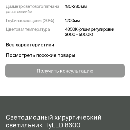
Диаметр светового пятна на
180-280 мм
расстоянии 1м
Глубина освещения (20%)
1200мм
Цветовая температура
4350К (опция регулировки
3000 – 5000К)
Индекс цветопередачи (Ra)
96
Все характеристики
Посмотреть похожие товары
Получить консультацию
Светодиодный хирургический
светильник HyLED 8600