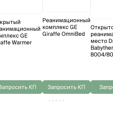
Реанимационный
крытый
комплекс GE
Открыт
анимационный
Giraffe OmniBed
реаним
мплекс GE
место D
raffe Warmer
Babythe
8004/80
Запросить КП
Запросить КП
Запр