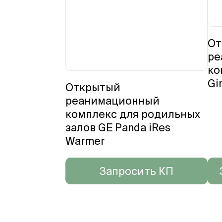
От
ре
ко
Gi
Открытый
реанимационный
комплекс для родильных
залов GE Panda iRes
Warmer
Запросить КП