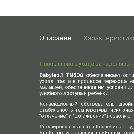
Описание
Характеристик
Новое слово в уходе за недоношен
Babyleo® TN500
обеспечивает опти
ухода, так и в процессе перехода 
малышей, обеспечивая им условия дл
удобного доступа к ребенку.
Конвекционный обогреватель, двой
стабильность температуры, исключая
"отлучение" и "охлаждение" позволяю
Регулировка высоты обеспечивает у
Удобство управления прибором такж