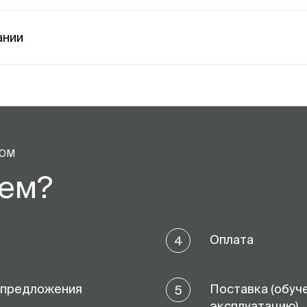
ании
ТОМ
аем?
Оплата
4
 предложения
Поставка (обуч
5
эксплуатацию)