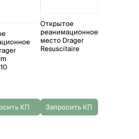
Открытое
реанимационное
ое
место Drager
ационное
Resuscitaire
rager
rm
10
осить КП
Запросить КП