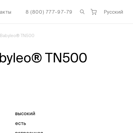
акты
8 (800) 777-97-79
Русский
 Babyleo® TN500
byleo® TN500
высокий
есть
встроенная