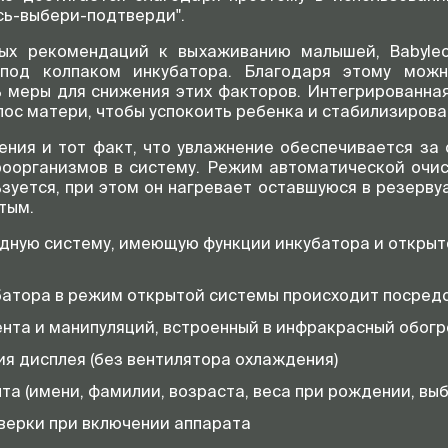
ись-выбери-подтверди".
ых рекомендаций к выхаживанию малышей, Babyleo
под колпаком инкубатора. Благодаря этому мож
 меры для снижения этих факторов. Интегрированна
ос матери, чтобы успокоить ребенка и стабилизироват
ния и тот факт, что увлажнение обеспечивается за с
роорганизмов в систему. Режим автоматической очи
ьзуется, при этом он нагревает оставшуюся в резервуа
тым.
дную систему, имеющую функции инкубатора и откры
атора в режим открытой системы происходит посред
ента и манипуляций, встроенный в инфракрасный обогр
я дисплея (без вентилятора охлаждения)
а (имени, фамилии, возраста, веса при рождении, вы
верки при включении аппарата