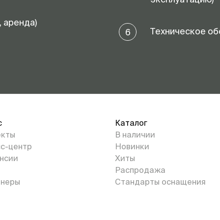
, аренда)
Техническое об
6
с
Каталог
екты
В наличии
с-центр
Новинки
нсии
Хиты
Распродажа
неры
Стандарты оснащения