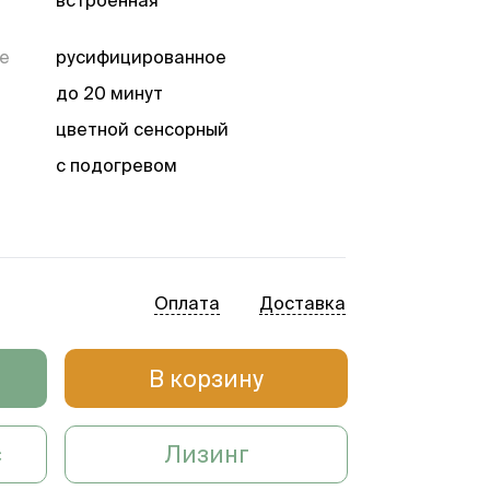
е
русифицированное
до 20 минут
цветной сенсорный
с подогревом
сервоконтроля температуры
воздуха, температуры кожи,
влажности, уровня оксигенации
Оплата
Доставка
В корзину
с
Лизинг