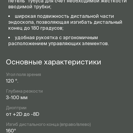
петель" тубуса для счет необходимой жесткости
вводимой трубки;
широкая подвижность дистальной части
эндоскопа, позволяющая изгибать дистальный
конец до 180 градусов;
удобная рукоятка с эргономичным
расположением управляющих элементов.
Основные характеристики
Угол поля зрения
120 º.
Глубина резкости
3-100 мм
Диоптрии
от +2D до -8D
Изгиб дистального конца (вправо/влево)
160º