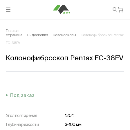
Главная
страница
Эндоскопия
Колоноскопы
Колонофиброскоп Pentax
FC-38FV
Колонофиброскоп Pentax FC-38FV
Под заказ
Угол поля зрения
120 º.
Глубина резкости
3-100 мм