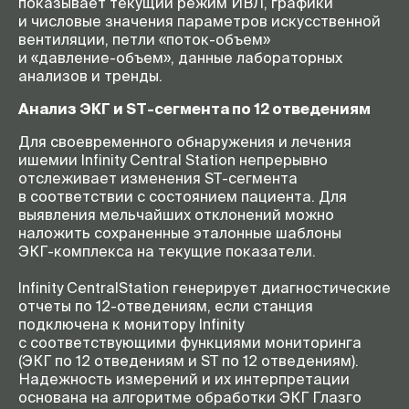
показывает текущий режим ИВЛ, графики
и числовые значения параметров искусственной
вентиляции, петли
«поток-объем»
и
«давление-объем»
, данные лабораторных
анализов и тренды.
Анализ ЭКГ и
ST-сегмента
по 12 отведениям
Для своевременного обнаружения и лечения
ишемии Infinity Central Station непрерывно
отслеживает изменения
ST-сегмента
в соответствии с состоянием пациента. Для
выявления мельчайших отклонений можно
наложить сохраненные эталонные шаблоны
ЭКГ-комплекса
на текущие показатели.
Infinity CentralStation генерирует диагностические
отчеты по
12-отведениям
, если станция
подключена к монитору Infinity
с соответствующими функциями мониторинга
(ЭКГ по 12 отведениям и ST по 12 отведениям).
Надежность измерений и их интерпретации
основана на алгоритме обработки ЭКГ Глазго