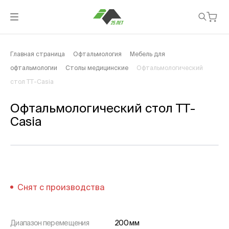
Главная страница
Офтальмология
Мебель для
офтальмологии
Столы медицинские
Офтальмологический
стол TT-Casia
Офтальмологический стол TT-
Casia
Снят с производства
Диапазон перемещения
200 мм