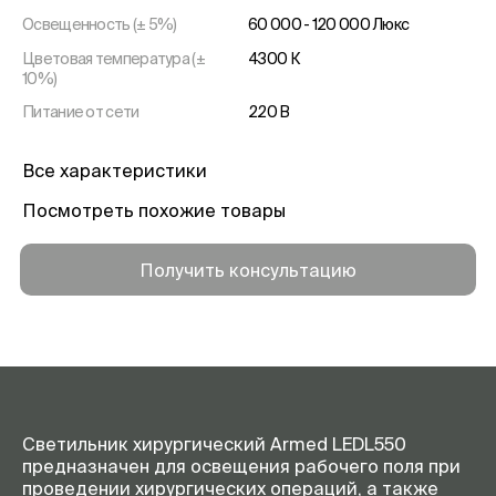
Освещенность (± 5%)
60 000 - 120 000 Люкс
Цветовая температура (±
4300 К
10%)
Питание от сети
220 В
Диаметр светового поля (±
200 мм
5%)
Все характеристики
Потребляемая мощность (±
200 Вт
Посмотреть похожие товары
5%)
Получить консультацию
Светильник хирургический Armed LEDL550
предназначен для освещения рабочего поля при
проведении хирургических операций, а также