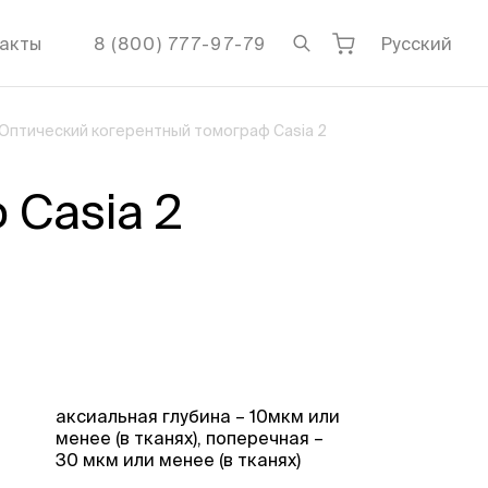
акты
8 (800) 777-97-79
Русский
Оптический когерентный томограф Casia 2
 Casia 2
аксиальная глубина – 10мкм или
менее (в тканях), поперечная –
30 мкм или менее (в тканях)