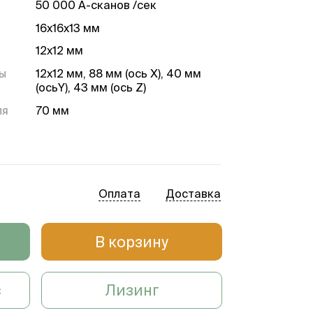
50 000 А-сканов /сек
16х16х13 мм
12х12 мм
ы
12х12 мм, 88 мм (ось Х), 40 мм
(осьY), 43 мм (ось Z)
ля
70 мм
20’’
530х560х455мм
33 кг
Оплата
Доставка
ручная, джойстик, сенсорный
экран, авто настройка, авто
В корзину
снимки
смещаемый источник света
(SWEPT source)
с
Лизинг
1 310 нм