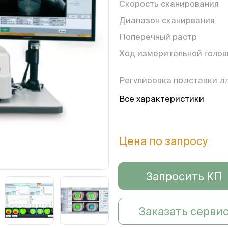
Скорость сканирования
Диапазон сканирвания
Поперечный растр
Ход измерительной голов
Регулировка подставки д
подбородка
Все характеристики
Сенсорный экран
Габариты (г/ш/в)
Цена по запросу
Вес
Режим настройки
Запросить КП
Тип источника света
Заказать серви
Длина волны