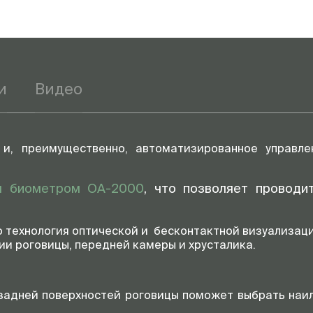
Принцип
Выходная мощность
и
Видео
 и, преимущественно, автоматизированное управле
м биометром OA-2000
, что позволяет проводи
то технология оптической и бесконтактной визуализац
и роговицы, передней камеры и хрусталика.
задней поверхностей роговицы поможет выбрать наи