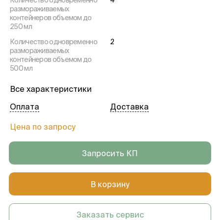
Количество одновременно
4
размораживаемых
контейнеров объемом до
250 мл
Количество одновременно
2
размораживаемых
контейнеров объемом до
500 мл
Количество одновременно
-
Все характеристики
подогреваемых флаконов
объемом до 500 мл
Оплата
Доставка
-
2
Цена по запросу
Ёмкость камеры, дм
10
Непрерывный режим
12
Запросить КП
работы, ч
Температура воды в камере
37
в установившемся режиме
В корзину
термостатирования, °С
Время нагрева воды в
20
камере до рабочего режима
Заказать сервис