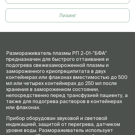
37°С, мин. не более
Время размораживания в
20
режиме "ПЛАЗМА", мин
Лизинг
Время размораживания в
7
режиме
"КРИОПРЕЦИПИТАТ", мин
Электропитание, V, Гц
220, 50
Размораживатель плазмы РП 2-01-"БФА"
Максимально потребляемая
1,5
предназначен для быстрого оттаивания и
мощность, кВт, не более
подогрева свежезамороженной плазмы и
Габаритные размеры, мм
360х270х360
замороженного криопреципитата в двух
(дл.* шир.* выс.)
контейнерах или флаконах вместимостью до 500
мл или четырех контейнерах до 250 мл после
хранения в замороженном состоянии,
непосредственно перед трансфузией пациенту, а
также для подогрева растворов в контейнерах
или флаконах.
Прибор оборудован звуковой и световой
индикацией, защитой от перегрева, датчиком
уровня воды. Размораживатель использует