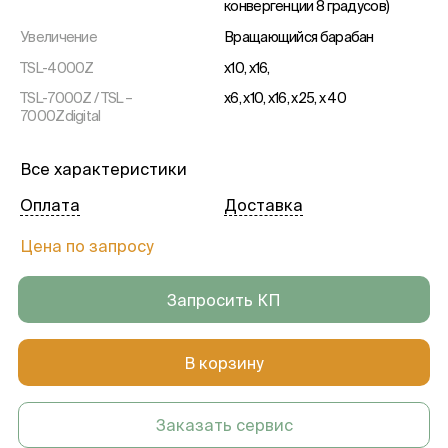
конвергенции 8 градусов)
Увеличение
Вращающийся барабан
TSL-4000Z
x10, x16,
TSL-7000Z / TSL –
x6, x10, x16, x25, x 40
7000Zdigital
Окуляр
х12,5
Все характеристики
Вращение щели
+/- 180 градусов
Оплата
Доставка
Вертикальный наклон щели
-
Диапазон перемещения базы
25 мм по оси Z, 107 мм по оси Х,
Цена по запросу
110 мм по оси Y
Диапазон точной
12 мм
Запросить КП
регулировки
Лампа фиксации
LED
В корзину
Источник освещения
LED/ 12В
Заказать сервис