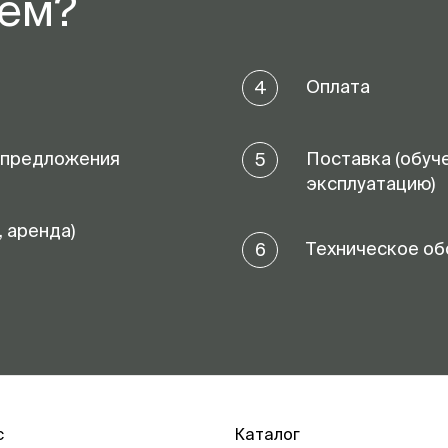
аем?
Оплата
4
 предложения
Поставка (обуч
5
эксплуатацию)
, аренда)
Техническое об
6
с
Каталог