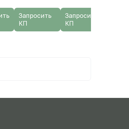
ить
Запросить
Запросить
Зап
КП
КП
КП