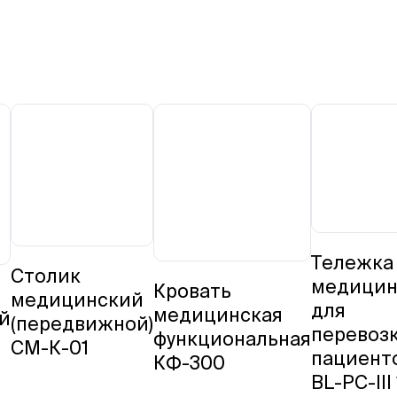
Тележка
Столик
медицин
Кровать
медицинский
для
медицинская
й
(передвижной)
перевоз
функциональная
СМ-К-01
пациент
КФ-300
BL-PC-III 