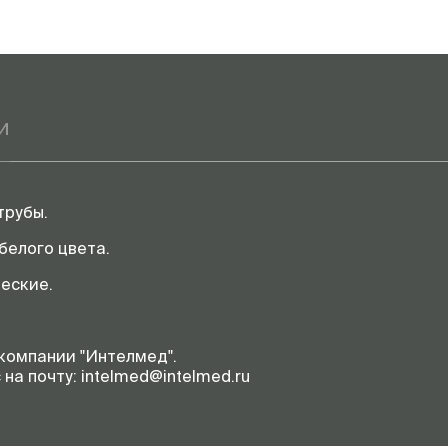
и
трубы.
белого цвета.
еские.
компании "Интелмед".
на почту: intelmed@intelmed.ru