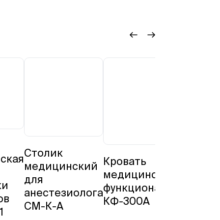
Столик
ская
Кровать
Кров
медицинский
медицинская
меди
для
ки
функциональная
функ
анестезиолога
ов
КФ-300A
КФ-2
СМ-К-А
1