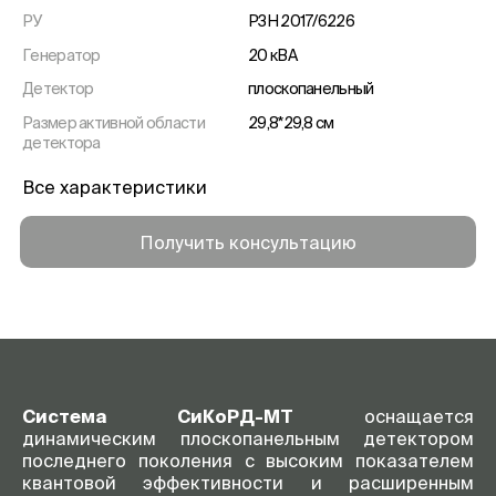
РУ
РЗН 2017/6226
Генератор
20 кВА
Детектор
плоскопанельный
Размер активной области
29,8*29,8 см
детектора
Рентгеновская трубка
c вращающимся анодом
Все характеристики
Вес штатива в сборе
320 кг
Получить консультацию
Гарантия
1 год
Система СиКоРД-МТ
оснащается
динамическим плоскопанельным детектором
последнего поколения с высоким показателем
квантовой эффективности и расширенным