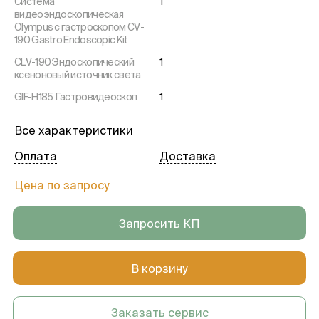
Система
1
видеоэндоскопическая
Olympus с гастроскопом CV-
190 Gastro Endoscopic Kit
CLV-190 Эндоскопический
1
ксеноновый источник света
GIF-H185 Гастровидеоскоп
1
Все характеристики
Оплата
Доставка
Цена по запросу
Запросить КП
В корзину
Заказать сервис