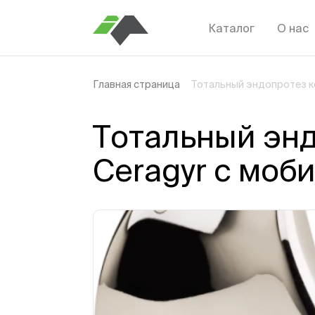
Каталог
О нас
Главная страница
Тотальный эндопротез ко
Тотальный энд
Ceragyr с моб