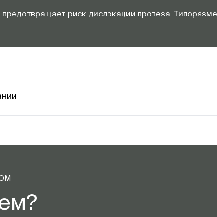
 предотвращает риск дислокации протеза. Типоразмер
ании
ТОМ
аем?