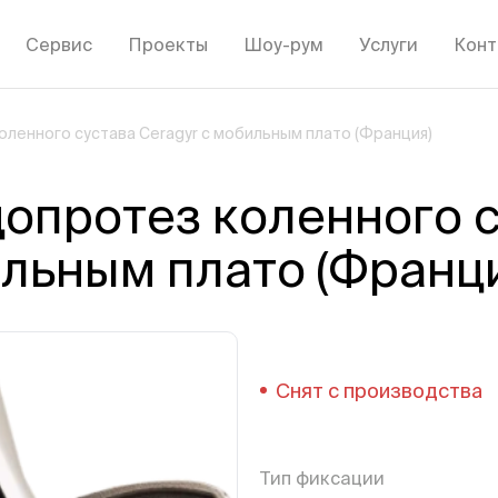
Сервис
Проекты
Шоу-рум
Услуги
Конт
ленного сустава Ceragyr с мобильным плато (Франция)
опротез коленного 
ильным плато (Франц
Снят с производства
Тип фиксации