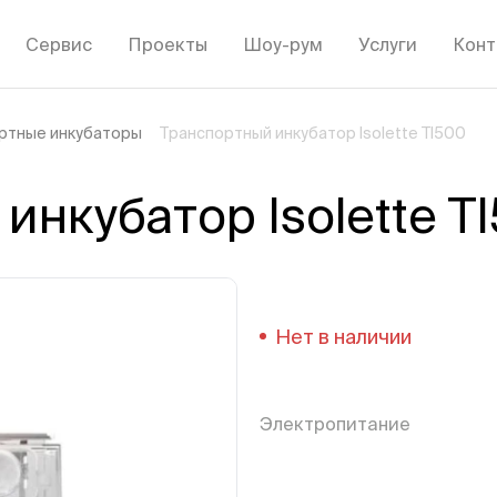
Сервис
Проекты
Шоу-рум
Услуги
Конт
ртные инкубаторы
Транспортный инкубатор Isolette TI500
инкубатор Isolette T
Нет в наличии
Электропитание