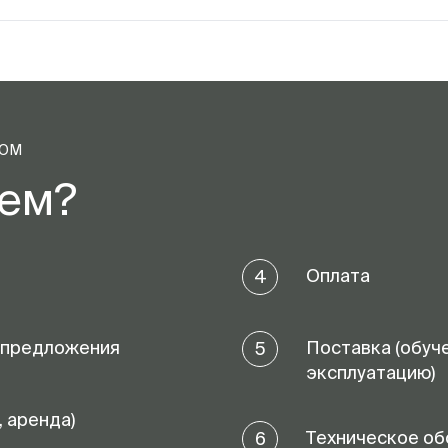
ТОМ
аем?
Оплата
4
 предложения
Поставка (обуч
5
эксплуатацию)
, аренда)
Техническое об
6