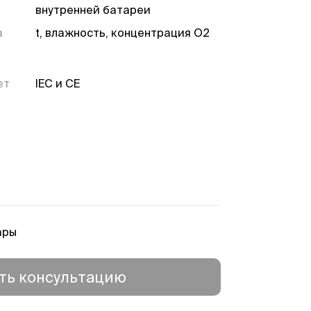
внутренней батареи
а
t, влажность, концентрация O2
ет
IEC и CE
ары
ть консультацию