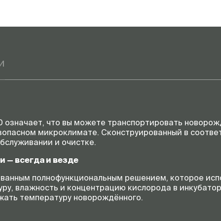
и
00 означает, что вы можете транспортировать новорож
езопасном микроклимате. Сконструированный в соотве
обслуживании и очистке.
и — всегда и везде
рованным полнофункциональным решением, которое испо
ру, влажность и концентрацию кислорода в инкубаторе,
жать температуру новорождённого.