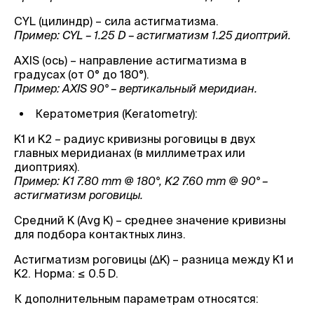
CYL (цилиндр) – сила астигматизма.
Пример: CYL – 1.25 D – астигматизм 1.25 диоптрий.
AXIS (ось) – направление астигматизма в
градусах (от 0° до 180°).
Пример: AXIS 90° – вертикальный меридиан.
Кератометрия (Keratometry):
K1 и K2 – радиус кривизны роговицы в двух
главных меридианах (в миллиметрах или
диоптриях).
Пример: K1 7.80 mm @ 180°, K2 7.60 mm @ 90° –
астигматизм роговицы.
Средний K (Avg K) – среднее значение кривизны
для подбора контактных линз.
Астигматизм роговицы (ΔK) – разница между K1 и
K2. Норма: ≤ 0.5 D.
К дополнительным параметрам относятся: