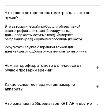
Что такое авторефкератометр и для чего он
нужен?
Это автоматический прибор для объективной
оценки рефракции глаза (близорукость,
дальнозоркость, астигматизм). Измеряет
рефракцию (реф) и кривизну роговицы (керато).
Результаты служат отправной точкой для
дальнейшего подбора очков или контактных линз.
Чем авторефкератометр отличается от
ручной проверки зрения?
Авторефкератометр: Выдает объективные
цифровые данные за секунды, не зависящие от
ответов пациента. Идеален для детей,
Какие основные параметры измеряет
неконтактных пациентов.
аппарат?
Сфера (Sph): показатель близорукости (-) или
Ручная проверка (субъективная): Требует
дальнозоркости (+).
обратной связи от пациента, позволяет точно
подобрать коррекцию "по ощущениям".
Что означают аббревиатуры KRT, AR и другие
Цилиндр (Cyl) и Ось (Ax): параметры