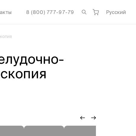
акты
8 (800) 777-97-79
Русский
копия
елудочно-
оскопия