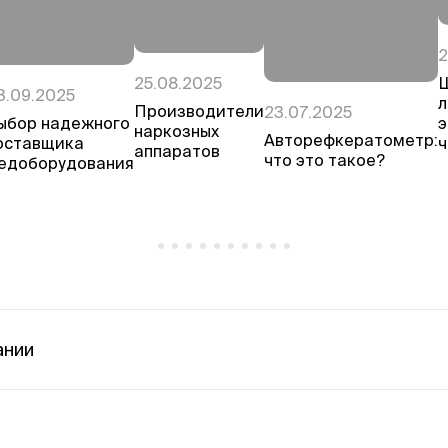
2
25.08.2025
3.09.2025
л
Производители
23.07.2025
ыбор надежного
э
наркозных
Авторефкератометр:
оставщика
ч
аппаратов
что это такое?
едоборудования
ании