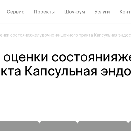
Сервис
Проекты
Шоу-рум
Услуги
Конт
енки состоянияжелудочно-кишечного тракта Капсульная эндос
 оценки состоянияж
кта Капсульная энд