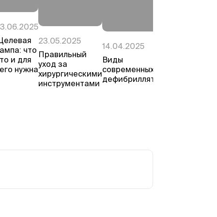
10.03.2025
3.06.2025
Виды
Щелевая
23.05.2025
14.04.2025
щелевых
ампа: что
Правильный
ламп
Виды
то и для
уход за
современных
его нужна
хирургическими
дефибрилляторов
инструментами