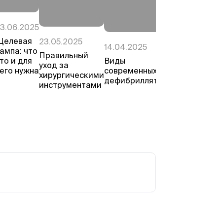
10.03.2025
3.06.2025
Виды
Щелевая
23.05.2025
14.04.2025
щелевых
ампа: что
Правильный
ламп
Виды
то и для
уход за
современных
его нужна
хирургическими
дефибрилляторов
инструментами