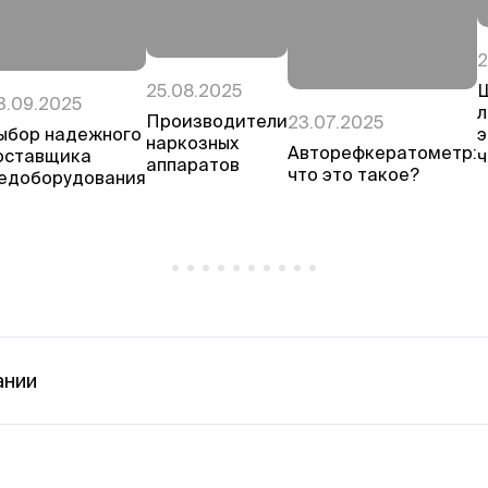
2
25.08.2025
3.09.2025
л
Производители
23.07.2025
ыбор надежного
э
наркозных
Авторефкератометр:
оставщика
ч
аппаратов
что это такое?
едоборудования
ании