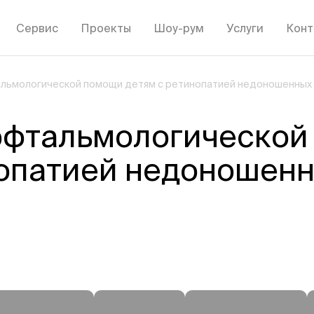
Сервис
Проекты
Шоу-рум
Услуги
Конт
альмологической помощи детям с ретинопатией недоношенных
офтальмологической
нопатией недоношен