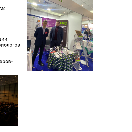
а:
ции,
зиологов
еров-