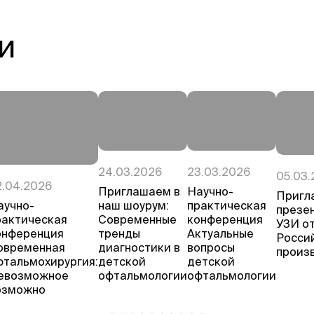
и
24.03.2026
23.03.2026
05.03.
2.04.2026
Приглашаем в
Научно-
Пригл
аучно-
наш шоурум:
практическая
презе
рактическая
Современные
конференция
УЗИ о
онференция
тренды
Актуальные
Росси
овременная
диагностики в
вопросы
произ
фтальмохирургия:
детской
детской
евозможное
офтальмологии
офтальмологии
озможно