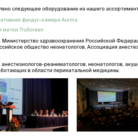
лено следующее оборудование из нашего ассортимент
ативная фундус-камера Aurora
 матки TruScreen
: Министерство здравоохранения Российской Федера
оссийское общество неонатологов, Ассоциация анесте
 анестезиологов-реаниматологов, неонатологов, акуш
работающих в области перинатальной медицины.