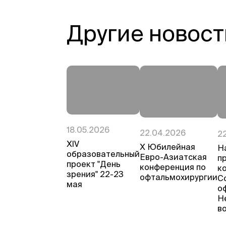
Другие новост
18.05.2026
22.04.2026
2
ХIV
Х Юбилейная
Н
образовательный
Евро-Азиатская
п
проект "День
конференция по
к
зрения" 22-23
офтальмохирургии
С
мая
о
Н
в