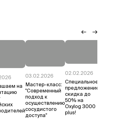
02.02.2026
27.01.2026
03.02.2026
2026
Специальное
Приглашаем
Мастер-класс:
ашаем на
предложение:
на
"Современный
нтацию
скидка до
презентацию
подход к
т
50% на
нового
осуществлению
йских
Oxylog 3000
премиального
сосудистого
водителей
plus!
УЗИ-
доступа"
аппарата
Samsung Z20!