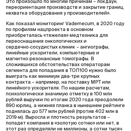
Это произошло по многим причинам – локдаун,
переориентация производств и закрытие границ,
нехватка оборудования у производителей».
Как показал мониторинг Vademecum, в 2020 году
по профилям нацпроекта в основном
приобреталась «тяжелая» медтехника для
переоснащения онкологических и
сердечно‑сосудистых клиник – ангиографы,
линейные ускорители, компьютерные и
магнитно‑резонансные томографы. В
сложившихся обстоятельствах операторам
сегмента для попадания в ТОП100 нужно было
выиграть как минимум два‑три крупных
контракта – например, на поставку МРТ или
линейного ускорителя. По нашим расчетам,
психологически значимую отметку в 100 млн
рублей выручки по итогам 2020 года преодолели
890 юрлиц, а нижняя планка в нынешнем рейтинге
поднялась до 577 млн рублей (против 402 млн в
2019‑м). Выросла и плотность результатов –
попадет компания в «золотую сотню» или нет, в
этот раз определяли не миллионы, а сотни тысяч