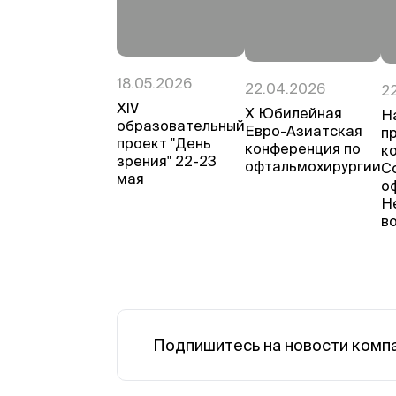
18.05.2026
22.04.2026
2
ХIV
Х Юбилейная
Н
образовательный
Евро-Азиатская
п
проект "День
конференция по
к
зрения" 22-23
офтальмохирургии
С
мая
о
Н
в
Подпишитесь на новости комп