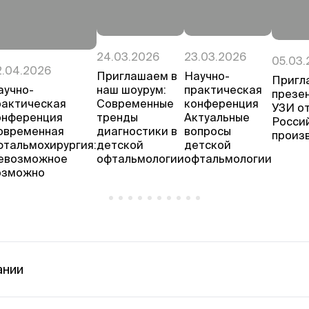
24.03.2026
23.03.2026
05.03.
2.04.2026
Приглашаем в
Научно-
Пригл
аучно-
наш шоурум:
практическая
презе
рактическая
Современные
конференция
УЗИ о
онференция
тренды
Актуальные
Росси
овременная
диагностики в
вопросы
произ
фтальмохирургия:
детской
детской
евозможное
офтальмологии
офтальмологии
озможно
ании