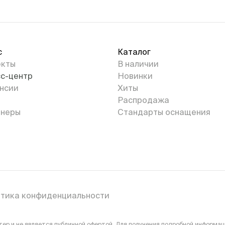
с
Каталог
екты
В наличии
с-центр
Новинки
нсии
Хиты
Распродажа
неры
Стандарты оснащения
тика конфиденциальности
р и не является публичной офертой. Для получения подробной информаци