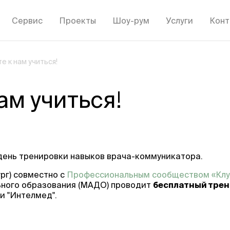
Сервис
Проекты
Шоу-рум
Услуги
Конт
е к нам учиться!
ам учиться!
 день тренировки навыков врача-коммуникатора.
рг) совместно с
Профессиональным сообществом «Клу
ного образования (МАДО) проводит
бесплатный
трен
и "Интелмед".