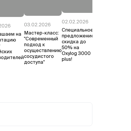
02.02.2026
27.01.2026
03.02.2026
2026
Специальное
Приглашаем
Мастер-класс:
ашаем на
предложение:
на
"Современный
нтацию
скидка до
презентацию
подход к
т
50% на
нового
осуществлению
йских
Oxylog 3000
премиального
сосудистого
водителей
plus!
УЗИ-
доступа"
аппарата
Samsung Z20!