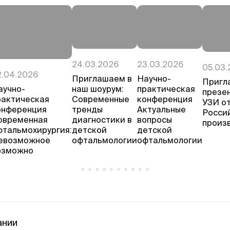
24.03.2026
23.03.2026
05.03.
2.04.2026
Приглашаем в
Научно-
Пригл
аучно-
наш шоурум:
практическая
презе
рактическая
Современные
конференция
УЗИ о
онференция
тренды
Актуальные
Росси
овременная
диагностики в
вопросы
произ
фтальмохирургия:
детской
детской
евозможное
офтальмологии
офтальмологии
озможно
ании