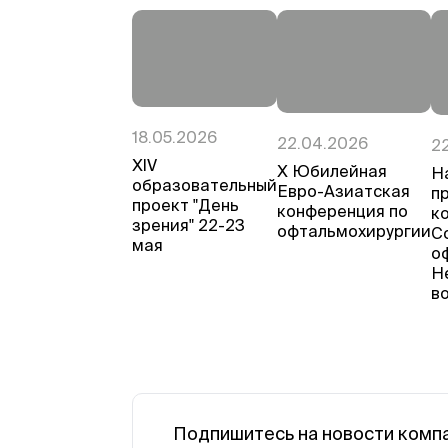
18.05.2026
22.04.2026
2
ХIV
Х Юбилейная
Н
образовательный
Евро-Азиатская
п
проект "День
конференция по
к
зрения" 22-23
офтальмохирургии
С
мая
о
Н
в
Подпишитесь на новости комп