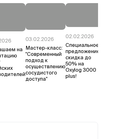
02.02.2026
27.01.2026
03.02.2026
2026
Специальное
Приглашаем
Мастер-класс:
ашаем на
предложение:
на
"Современный
нтацию
скидка до
презентацию
подход к
т
50% на
нового
осуществлению
йских
Oxylog 3000
премиального
сосудистого
водителей
plus!
УЗИ-
доступа"
аппарата
Samsung Z20!