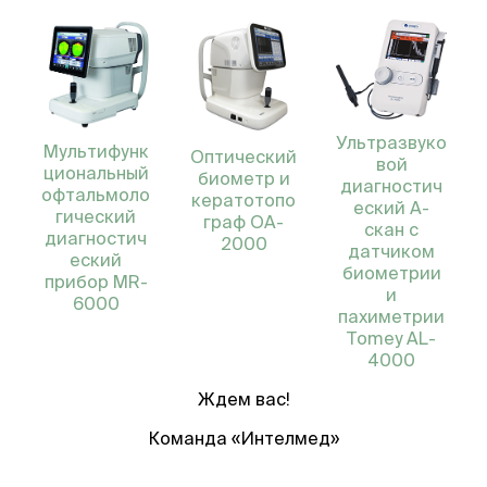
Ультразвуко
Мультифунк
Оптический
вой
циональный
биометр и
диагностич
офтальмоло
кератотопо
еский А-
гический
граф OA-
скан с
диагностич
2000
датчиком
еский
биометрии
прибор MR-
и
6000
пахиметрии
Tomey AL-
4000
Ждем вас!
Команда «Интелмед»