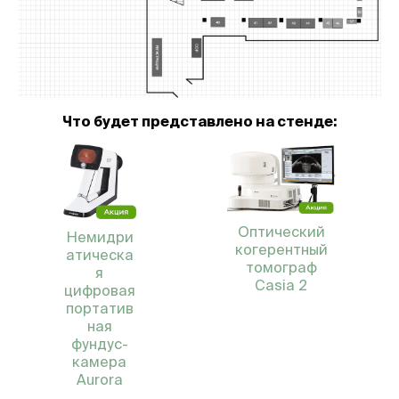
Что будет представлено на стенде:
Оптический
Немидри
когерентный
атическа
томограф
я
Casia 2
цифровая
портатив
ная
фундус-
камера
Aurora