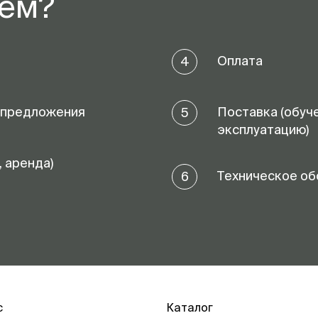
аем?
Оплата
4
 предложения
Поставка (обуч
5
эксплуатацию)
, аренда)
Техническое об
6
с
Каталог