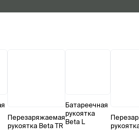
ая
Батареечная
рукоятка
Перезаряжаемая
Переза
Beta L
рукоятка Beta TR
рукоятка