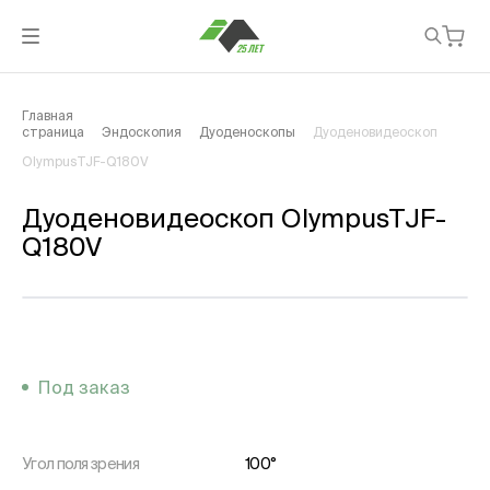
Главная
страница
Эндоскопия
Дуоденоскопы
Дуоденовидеоскоп
OlympusTJF-Q180V
Дуоденовидеоскоп OlympusTJF-
Q180V
Под заказ
Угол поля зрения
100°