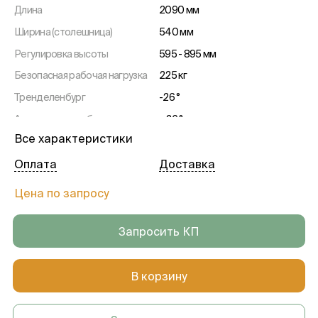
Длина
2090 мм
Ширина (столешница)
540 мм
Регулировка высоты
595 - 895 мм
Безопасная рабочая нагрузка
225 кг
Тренделенбург
-26 °
Антитренделенбург
+26 °
Все характеристики
Регулировка опоры для
-45 +45 °
головы
Оплата
Доставка
Регулировка спинной секции
-15 - +70 °
Цена по запросу
Регулировка ножной секции
-90 - +20 °
Размер колес
125
Запросить КП
Первичное напряжение
120 - 240 В
Вторичное напряжение
36 В
В корзину
Частота
50 - 60 Гц
Вес
195 кг