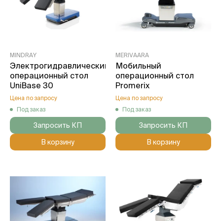
MINDRAY
MERIVAARA
Электрогидравлический
Мобильный
операционный стол
операционный стол
UniBase 30
Promerix
Цена по запросу
Цена по запросу
Под заказ
Под заказ
Запросить КП
Запросить КП
В корзину
В корзину