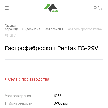
Главная
страница
Эндоскопия
Гастроскопы
Гастрофиброскоп Pentax
FG-29V
Гастрофиброскоп Pentax FG-29V
Снят с производства
Угол поля зрения
105 º.
Глубина резкости
3-100 мм