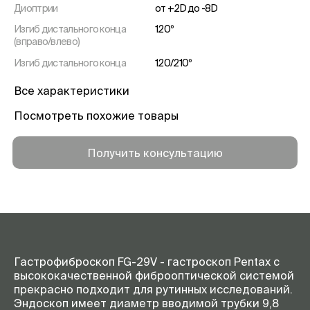
Диоптрии
от +2D до -8D
Изгиб дистального конца
120º
(вправо/влево)
Изгиб дистального конца
120/210º
(вниз/вверх)
Все характеристики
Диаметр дистального конца
9,8 мм
Посмотреть похожие товары
Диаметр вводимой трубки
9,8 мм
Диаметр рабочего канала
2,8 мм
Получить консультацию
Рабочая длина вводимой
1050 мм
трубки
Общая длина
1395 мм
Гастрофиброскоп FG-29V - гастроскоп Pentax с
высококачественной фиброоптической системой
прекрасно подходит для рутинных исследований.
Эндоскоп имеет диаметр вводимой трубки 9,8