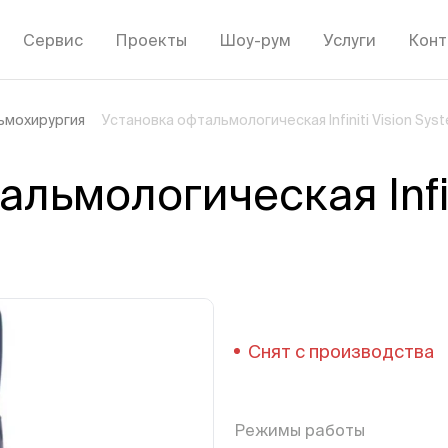
Сервис
Проекты
Шоу-рум
Услуги
Конт
ьмохирургия
Установка офтальмологическая Infiniti Vision Sys
льмологическая Infini
Снят с производства
Режимы работы