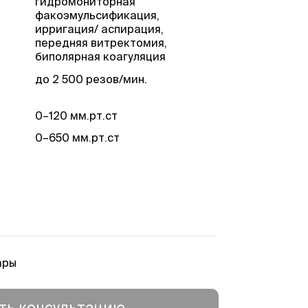
гидромониторная
факоэмульсификация,
ирригация/ аспирация,
передняя витректомия,
биполярная коагуляция
до 2 500 резов/мин.
0–120 мм.рт.ст
0–650 мм.рт.ст
от 25 до 120 см
34–42 кГц
0–88,9±27 мкм
ары
х
0–450 резов/мин.
ть консультацию
перепрограммируема