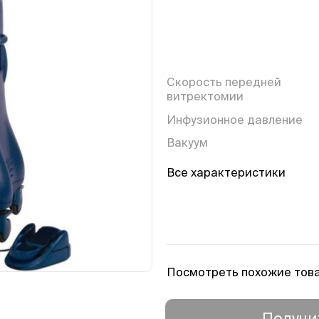
Скорость передней
витректомии
Инфузионное давление
Вакуум
Управление высотой
Все характеристики
расположения емкости с
раствором ирригации
Частота
факоэмульсификации
Ход ультразвуковой иглы
Посмотреть похожие тов
Скорость пневматически
ножниц
Получи
Педаль управления