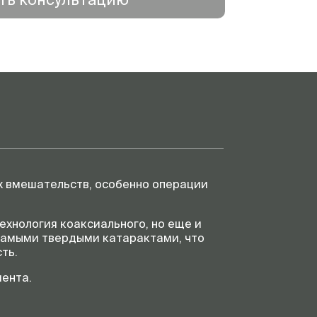
2014 ( в настоящий момент
система Infiniti не производится)
их вмешательств, особенно операции
ехнология коаксиального, но еще и
 самыми твердыми катарактами, что
ть.
ента.