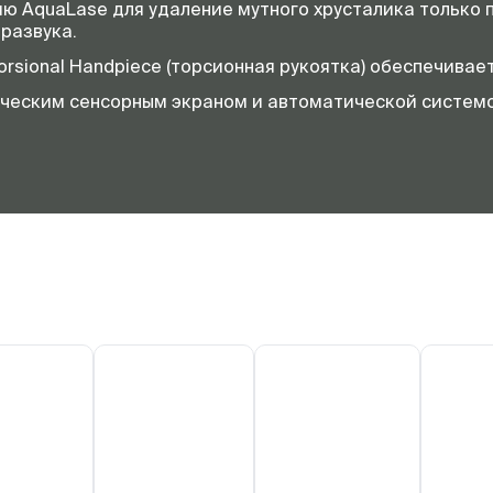
ю AquaLase для удаление мутного хрусталика только
тразвука.
orsional Handpiece (торсионная рукоятка) обеспечивае
ческим сенсорным экраном и автоматической системо