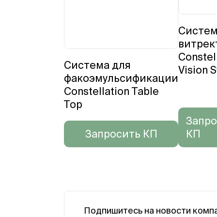
Систем
витрек
Constel
Система для
Vision 
факоэмульсификации
Constellation Table
Top
Запро
Запросить КП
КП
Подпишитесь на новости комп