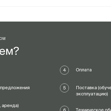
ТОМ
аем?
Оплата
4
 предложения
Поставка (обуч
5
эксплуатацию)
, аренда)
Техническое об
6