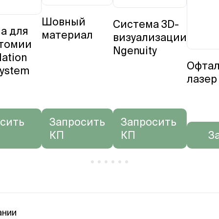
Шовный
Система 3D-
а для
материал
визуализации
томии
Ngenuity
lation
Офтал
System
лазер 
сить
Запросить
Запросить
КП
КП
З
ании