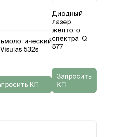
Диодный
лазер
желтого
спектра IQ
ьмологический
577
Visulas 532s
Запросить
апросить КП
КП