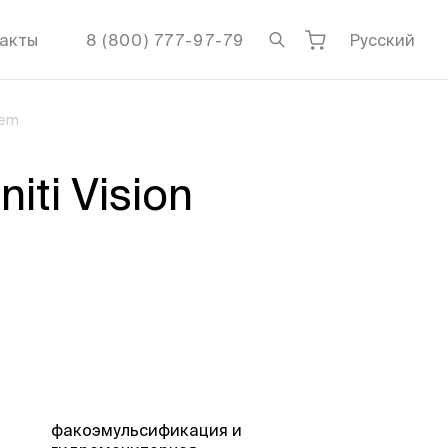
акты
8 (800) 777-97-79
Русский
tem
ti Vision
факоэмульсификация и