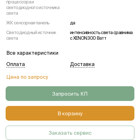
процессора и
светодиодного источника
света
ЖК сенсорная панель
да
Светодиодный источник
интенсивность света сравнима
света
с XENON 300 Ватт
Обзор при специальном
да
Все характеристики
освещении
ИК режим
поддерживает
Оплата
Доставка
Цена по запросу
Запросить КП
В корзину
Заказать сервис