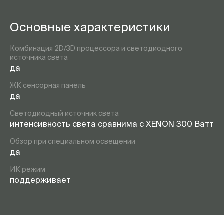
Основные характеристики
Комбинация 2D/3D процессора и светодиодного
источника света
да
ЖК сенсорная панель
да
Светодиодный источник света
интенсивность света сравнима с XENON 300 Ватт
Обзор при специальном освещении
да
ИК режим
поддерживает