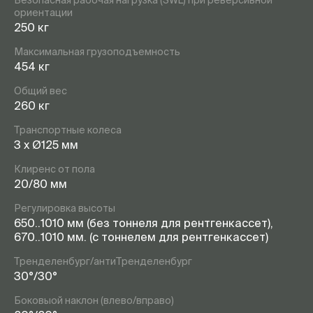
Безопасная рабочая нагрузка (SWL) при реверсивной
ориентации
250 кг
Максимальная грузоподъемность
454 кг
Общий вес
260 кг
Транспортные колеса
3 x Ø125 мм
Клиренс от пола
20/80 мм
Регулировка высоты
650..1010 мм (без тоннеля для рентгенкассет),
670..1010 мм. (с тоннелем для рентгенкассет)
Тренделенбург/антиТренделенбург
30°/30°
Боковыой наклон (влево/вправо)