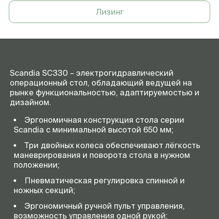
Боковыой наклон (влево/
20°/20°
Лизинг
вправо)
Спинная секция (вверх/вниз)
70°/35°
Ножная секция (вверх/вниз)
90°/90°
Головная секция
+26°/-58°, может быть поднята
выше уровня ложа на 135 мм
Scandia SC330 – электрогидравлический
операционный стол, обладающий ведущей на
Продольный сдвиг ложа в
300 мм
рынке функциональностью, адаптируемостью и
сторону головной секции
(опция)
дизайном.
Страна происхождения
Финляндия
Эргономичная конструкция стола серии
Scandia с минимальной высотой 650 мм;
Гарантия
2 года
Три двойных колеса обеспечивают лёгкость
маневрирования и поворота стола в нужном
положении;
Пневматическая регулировка спинной и
ножных секций;
Эргономичный ручной пульт управления,
возможность управления одной рукой;