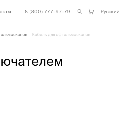
акты
8 (800) 777-97-79
Русский
фтальмоскопов
Кабель для офтальмоскопов
лючателем