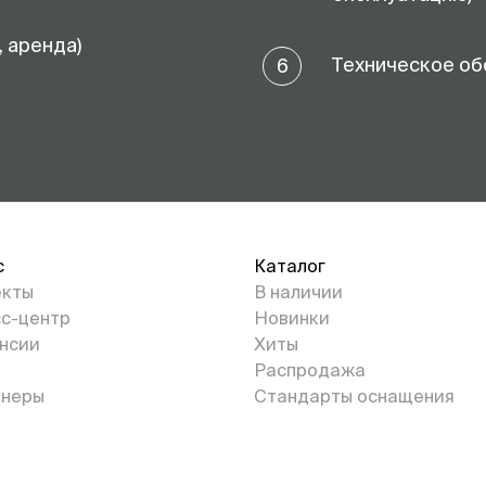
, аренда)
Техническое об
6
с
Каталог
екты
В наличии
с-центр
Новинки
нсии
Хиты
Распродажа
неры
Стандарты оснащения