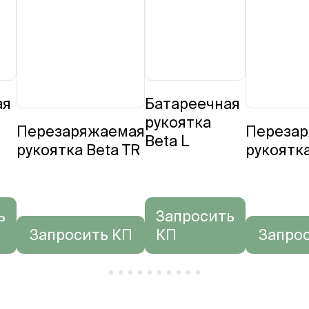
ая
Батареечная
рукоятка
Перезаряжаемая
Переза
Beta L
рукоятка Beta TR
рукоятка
ь
Запросить
Запросить КП
КП
Запро