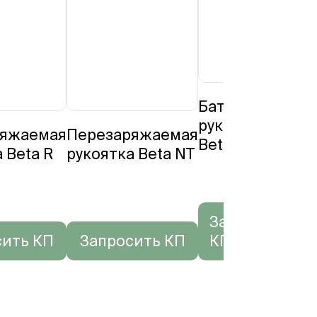
Батареечная
Р
рукоятка
B
ряжаемая
Перезаряжаемая
Beta
 Beta R
рукоятка Beta NT
Запросить
сить КП
Запросить КП
КП