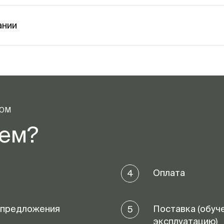
ании
ТОМ
аем?
Оплата
4
 предложения
Поставка (обуч
5
эксплуатацию)