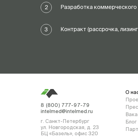
Разработка коммерческого
2
Контракт (рассрочка, лизинг
3
О на
Про
8 (800) 777-97-79
Прес
intelmed@intelmed.ru
Вака
г. Санкт-Петербург
Блог
ул. Новгородская, д. 23
Парт
БЦ «Базель», офис 320