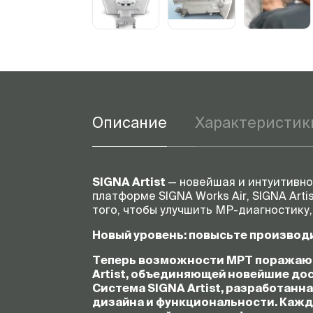
Описание
Характеристик
SIGNA Artist
— новейшая и интуитивно 
платформе SIGNA Works Air, SIGNA Art
того, чтобы улучшить МР-диагностику,
Новый уровень: повысьте произво
Теперь возможности МРТ поражают
Artist
, объединяющей новейшие дос
Система SIGNA
Artist
, разработанн
дизайна и функциональности. Каж