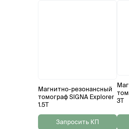
Маг
Магнитно-резонансный
том
томограф SIGNA Explorer
3T
1.5Т
Запросить КП