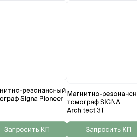
нитно-резонансный
Магнитно-резонанс
ограф Signa Pioneer
томограф SIGNA
Architect 3T
Запросить КП
Запросить КП