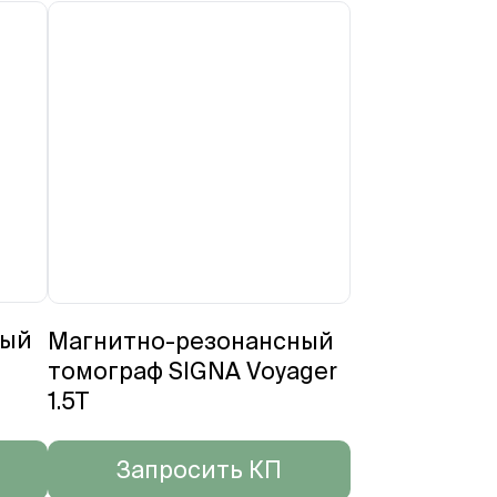
ный
Магнитно-резонансный
томограф SIGNA Voyager
1.5T
Запросить КП