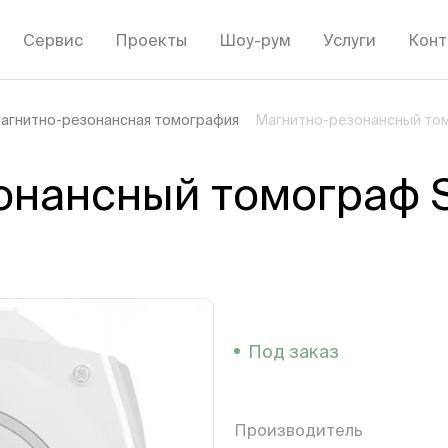
Сервис
Проекты
Шоу-рум
Услуги
Конт
агнитно-резонансная томография
Магнитно-резонансный томо
нансный томограф SI
Под заказ
Производитель