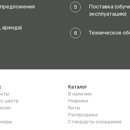
 предложения
Поставка (обуч
5
эксплуатацию)
, аренда)
Техническое об
6
с
Каталог
екты
В наличии
с-центр
Новинки
нсии
Хиты
Распродажа
неры
Стандарты оснащения