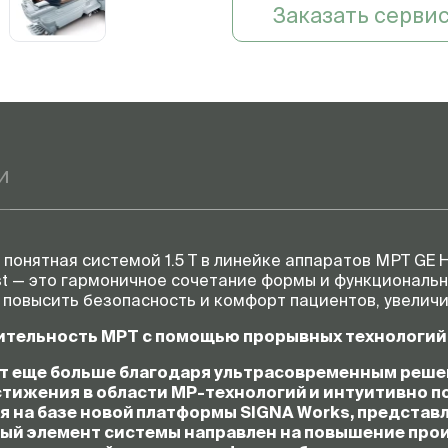
Заказать серви
и
понятная системой 1.5 T в линейке аппаратов МРТ GE H
ist — это гармоничное сочетание формы и функциональн
 повысить безопасность и комфорт пациентов, увеличи
дительность МРТ с помощью прорывных технологий
 еще больше благодаря ультрасовременным решен
тижения в области МР-технологий и интуитивно по
ая на базе новой платформы SIGNA Works, представ
дый элемент системы направлен на повышение пр