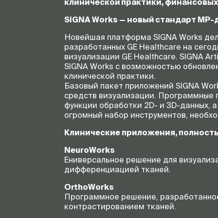
клинической практики, финансовых 
SIGNA Works — новый стандарт МР-
Новейшая платформа SIGNA Works дела
разработанных GE Healthcare на сего
визуализации GE Healthcare. SIGNA A
SIGNA Works с возможностью обновле
клинической практики.
Базовый пакет приложений SIGNA Wor
средств визуализации. Программные п
функции обработки 2D- и 3D-данных, 
огромный набор инструментов, необх
Клинические приложения, полност
NeuroWorks
Eниверсальное решение для визуализа
дифференциацией тканей.
OrthoWorks
Программное решение, разработанное
контрастированием тканей.