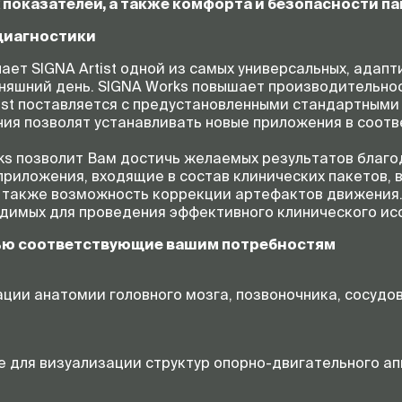
показателей, а также комфорта и безопасности па
диагностики
ет SIGNA Artist одной из самых универсальных, адап
дняшний день. SIGNA Works повышает производительно
rtist поставляется с предустановленными стандартны
ния позволят устанавливать новые приложения в соот
ks позволит Вам достичь желаемых результатов благ
риложения, входящие в состав клинических пакетов, 
а также возможность коррекции артефактов движения
одимых для проведения эффективного клинического ис
ью соответствующие вашим потребностям
ции анатомии головного мозга, позвоночника, сосудов
 для визуализации структур опорно-двигательного ап