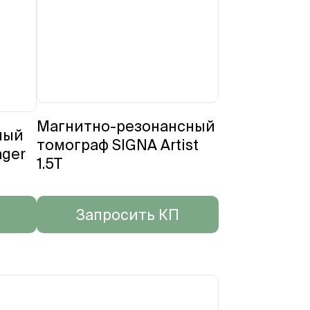
Магнитно-резонансный
ный
томограф SIGNA Artist
ager
1.5T
Запросить КП