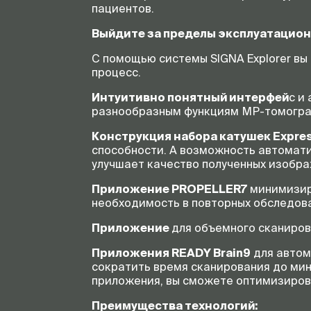
пациентов.
Выйдите за пределы эксплуатацио
С помощью системы SIGNA Explorer в
процесс.
Интуитивно понятный интерфей
с и
разнообразным функциям МР-томограф
Конструкция набора катушек Expres
способности. А возможность автомати
улучшает качество полученных изобра
Приложение PROPELLER7
минимизир
необходимость в повторных обследова
Приложение
для объемного сканиро
Приложения
READY Brain9
для автом
сократить время сканирования до мин
приложения, вы сможете оптимизирова
Преимущества технологий: