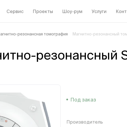
Сервис
Проекты
Шоу-рум
Услуги
Конт
агнитно-резонансная томография
Магнитно-резонансный томо
итно-резонансный S
Под заказ
Производитель