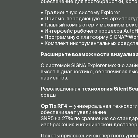
обеспечение для постобработки, кото
• Градиентную систему Explorer
• Приемо-передающую РЧ-архитекту
• Главный компьютер и механизм рек
• Интерфейс рабочего процесса AutoFl
• Программную платформу SIGNA™Works
• Комплект инструментальных средств
Расширьте возможности визуализа
С системой SIGNA Explorer можно заб
высот в диагностике, обеспечивая вы
пациентов.
Революционная
технология SilentSc
среды.
OpTix RF4
— универсальная технологи
обеспечивает увеличение
SNR5 на 27% по сравнению со стандар
изображения и клинической достовер
Пакеты приложений экспертного уров