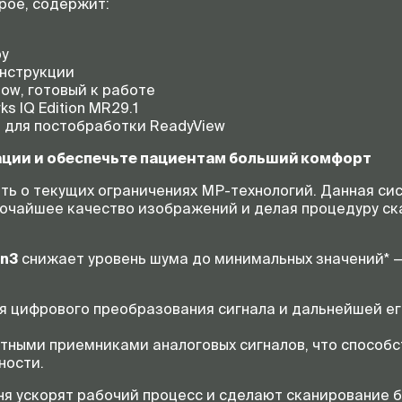
рое, содержит:
ру
онструкции
ow, готовый к работе
 IQ Edition MR29.1
 для постобработки ReadyView
ции и обеспечьте пациентам больший комфорт
ыть о текущих ограничениях МР-технологий. Данная с
сочайшее качество изображений и делая процедуру с
an3
снижает уровень шума до минимальных значений* 
я цифрового преобразования сигнала и дальнейшей ег
тными приемниками аналоговых сигналов, что способ
ности.
ня ускорят рабочий процесс и сделают сканирование 