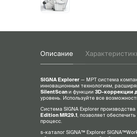
Описание
Характеристик
SIGNA Explorer
— МРТ система компан
инновационным технологиям, расшир
SilentScan
и функции
3D-коррекции 
уровень. Используйте все возможности
Система SIGNA Explorer производства
Edition MR29.1
, позволяет обеспечит
процесс.
s-каталог SIGNA™ Explorer SIGNA™Work