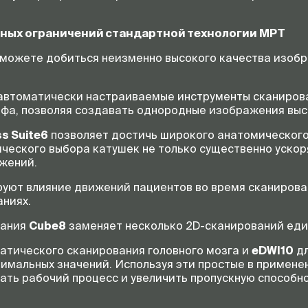
нных ограничений стандартной технологии МРТ
ы можете добиться неизменно высокого качества изоб
 автоматически настраиваемые инструменты сканиров
а, позволяя создавать однородные изображения высо
s Suite6
позволяет достичь широкого анатомического
ческого выбора катушек не только существенно ускоря
жений.
уют влияние движений пациентов во время сканирова
ниях.
вания
Cube8
заменяет несколько 2D-сканирований ед
атического сканирования головного мозга и
eDWI10
дл
имальных значений. Используя эти простые в примене
ть рабочий процесс и увеличить пропускную способно