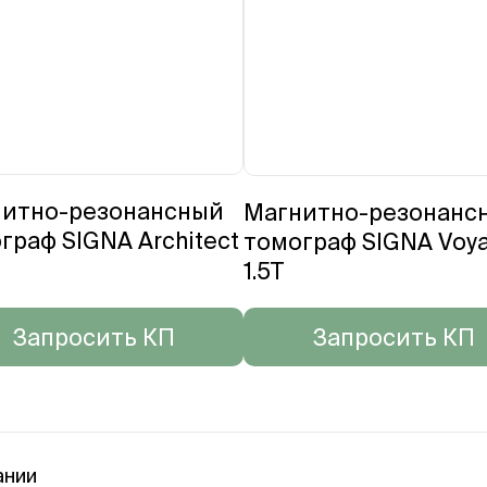
итно-резонансный
Магнитно-резонанс
граф SIGNA Architect
томограф SIGNA Voy
1.5T
Запросить КП
Запросить КП
ании