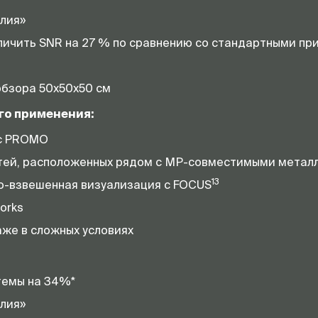
елия»
еличить SNR на 27 % по сравнению со стандартными п
обзора 50х50х50 см
о применения:
 с PROMO
стей, расположенных рядом с МР-совместимыми метал
13
-взвешенная визуализация c FOCUS
orks
же в сложных условиях
темы на 34%*
елия»