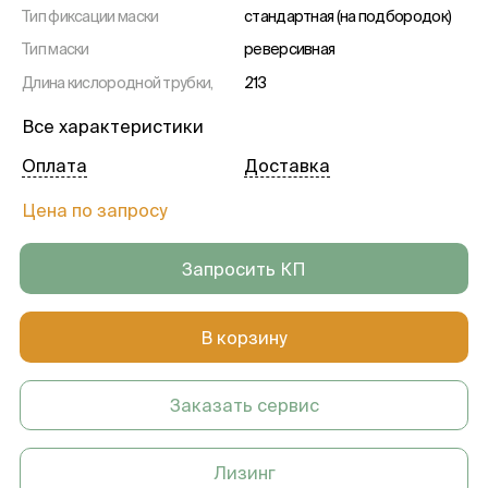
Тип фиксации маски
стандартная (на подбородок)
Тип маски
реверсивная
Длина кислородной трубки,
213
см
Все характеристики
Наружный диаметр зубцов ,
4.5
мм
Оплата
Доставка
Стерильность
да
Цена по запросу
Запросить КП
В корзину
Заказать сервис
Лизинг