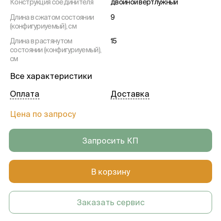
Конструкция соединителя
двойной вертлужный
Длина в сжатом состоянии
9
(конфигуриуемый), см
Длина в растянутом
15
состоянии (конфигуриуемый),
см
Тип порта на угловом
для бронхоскопии и санации
Все характеристики
коннекторе
Оплата
Доставка
Коннектор со стороны
15m
аппарата
Цена по запросу
Коннектор со стороны
22m/15f
пациента
Запросить КП
В корзину
Заказать сервис