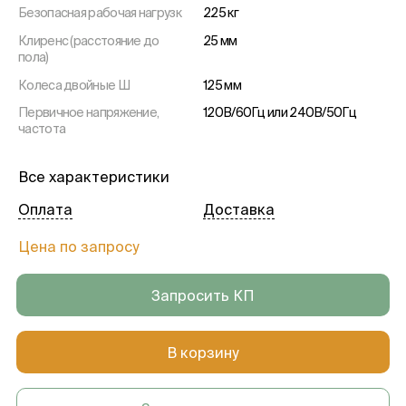
Безопасная рабочая нагрузк
225 кг
Клиренс (расстояние до
25 мм
пола)
Колеса двойные Ш
125 мм
Первичное напряжение,
120В/60Гц или 240В/50Гц
частота
Высота
базовый вариант 595… 895 мм
со сдвигом столешницы 665…
Все характеристики
965 мм
Оплата
Доставка
Боковой наклон
−20° … + 20°
Ножная секция
−90° … + 20°
Цена по запросу
Продольный сдвиг
300 мм
Запросить КП
В корзину