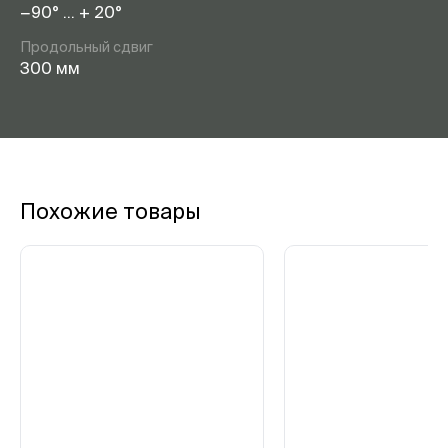
−90° … + 20°
Продольный сдвиг
300 мм
Похожие товары