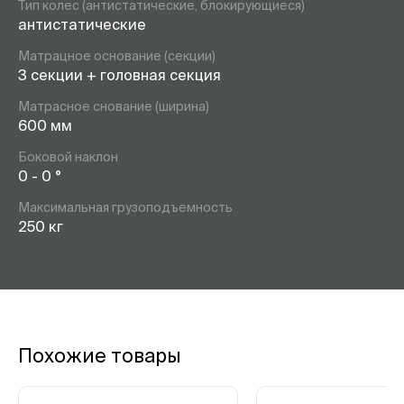
Тип колес (антистатические, блокирующиеся)
антистатические
Матрацное основание (секции)
3 секции + головная секция
Матрасное снование (ширина)
600 мм
Боковой наклон
0 - 0 °
Максимальная грузоподъемность
250 кг
Похожие товары