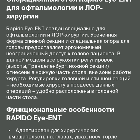
Регулировка ножной секции
-50° - +4 °
для офтальмологии и ЛОР-
Размер колес
150 мм
хирургии
Тип колес (антистатические,
антистатические
блокирующиеся)
Rapido Eye-ENT создан специально для
офтальмологии и ЛОР-хирургии. Усеченная
Матрацное основание
3 секции + головная секция
форма спинной секции и специальная опора для
(секции)
головы предоставляет эргономичный
Матрасное снование
600 мм
неограниченный доступ к голове пациента. В
(ширина)
данной модели все рукоятки регулировок
(высоты, Тренделенбург, ножной секции)
Боковой наклон
0 - 0 °
отнесены в ножную часть стола, вне зоны работы
Максимальная
250 кг
хирурга. Регулировки головной и спинной секций
грузоподъемность
– необходимые хирургу в процессе данных
операций – удобно расположены в головной
части стола.
Функциональные особенности
RAPIDO Eye-ENT
Адаптирован для хирургических
вмешательств на: глазах, ушах, носу, горле