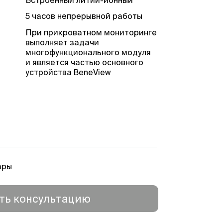
5 часов непрерывной работы
При прикроватном мониторинге
выполняет задачи
многофункционального модуля
и является частью основного
устройства BeneView
ЭКГ, НАД, ИАД, температуры,
SpO2. Опционально EtCO2, СВ и
PiCCO
Запись до 120 часов
графических и табличных
трендов
ары
ть консультацию