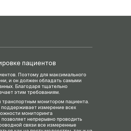
ировке пациентов
иентов. Поэтому для максимального
ени, и он должен обладать самыми
анных. Благодаря тщательно
ечает этим требованиям.
и транспортным монитором пациента.
и поддерживает измерение всех
можности мониторинга
1 позволяет непрерывно проводить
роводной связи все измеренные
ться как на посту медсестры, так и на