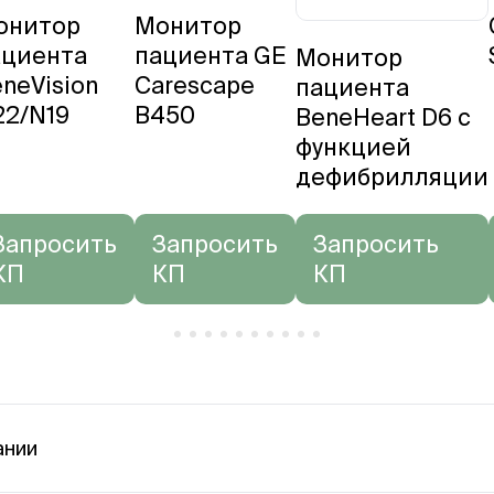
онитор
Монитор
ациента
пациента GE
Монитор
neVision
Carescape
пациента
22/N19
B450
BeneHeart D6 с
функцией
дефибрилляции
Запросить
Запросить
Запросить
КП
КП
КП
ании