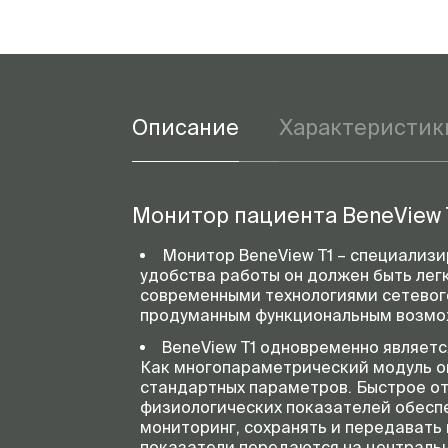
Описание
Характеристик
Монитор пациента BeneView 
Монитор BeneView T1 – специализ
удобства работы он должен быть лег
современными технологиями сетевог
продуманным функциональным возмож
BeneView T1 одновременно являет
Как многопараметрический модуль о
стандартных параметров. Быстрое о
физиологических показателей обеспе
мониторинг, сохранять и передавать
показатели передаются на центральну