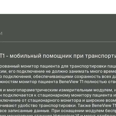
и
T1 - мобильный помощник при транспорт
ированный монитор пациента для транспортировки пац
ким, его подключение не должно занимать много врем
о подключения, обеспечивающими сохранность всех д
ностям монитор пациента BeneView T1 полностью отв
ся и многопараметрическим измерительным модулем, 
н подключается к стационарному монитору пациента 
тключение от стационарного монитора и широкие воз
чивают удобство транспортировки. Также BeneView T
 все записанные данные. При оснащении модулем бесп
ю мониторную станцию Hypervisor VI и могут отобража