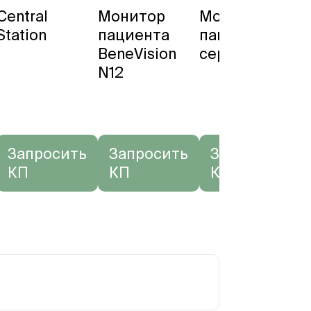
Central
Монитор
Мониторы
М
Station
пациента
пациента
п
BeneVision
серии ePM
B
N12
Запросить
Запросить
Запросить
КП
КП
КП