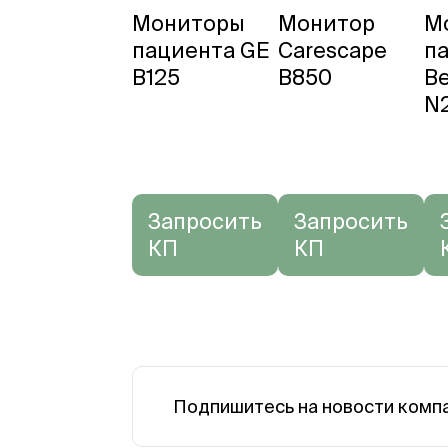
Мониторы
Монитор
М
пациента GE
Carescape
п
B125
B850
Be
N
Запросить
Запросить
КП
КП
Подпишитесь на новости комп