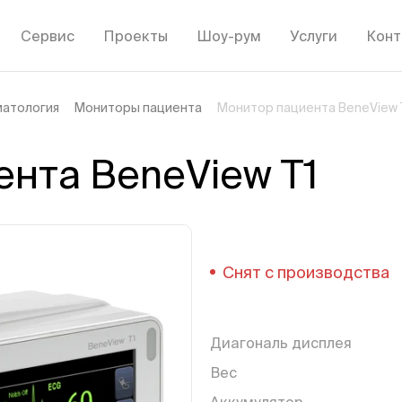
Сервис
Проекты
Шоу-рум
Услуги
Конт
матология
Мониторы пациента
Монитор пациента BeneView 
нта BeneView T1
Снят с производства
Диагональ дисплея
Вес
Аккумулятор