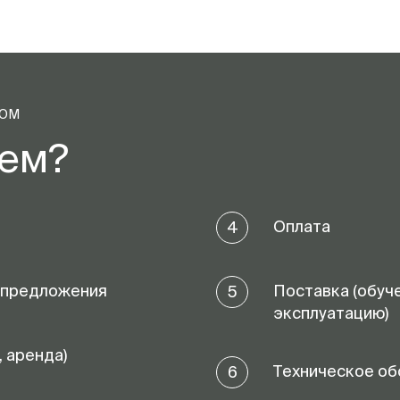
ТОМ
аем?
Оплата
4
 предложения
Поставка (обуч
5
эксплуатацию)
, аренда)
Техническое об
6